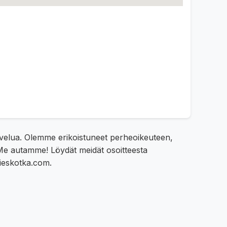
alvelua. Olemme erikoistuneet perheoikeuteen,
? Me autamme! Löydät meidät osoitteesta
ieskotka.com.