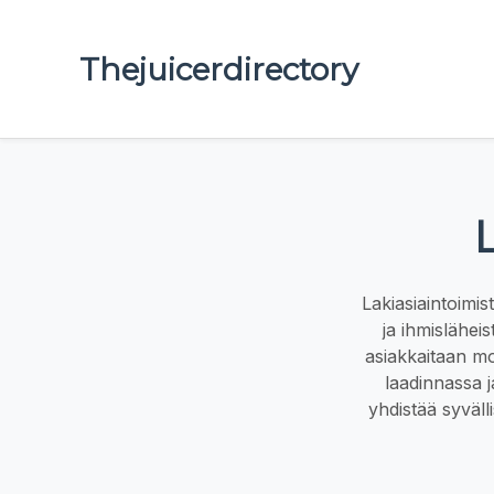
Thejuicerdirectory
Lakiasiaintoimi
ja ihmislähei
asiakkaitaan mon
laadinnassa j
yhdistää syväll