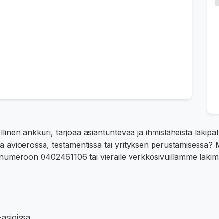
linen ankkuri, tarjoaa asiantuntevaa ja ihmisläheistä lakip
pua avioerossa, testamentissa tai yrityksen perustamisessa
numeroon 0402461106 tai vieraile verkkosivuillamme lakim
asioissa.