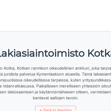
Lakiasiaintoimisto Kotk
sto Kotka, Kotkan rannikon oikeudellinen ankkuri, joka tarjo
stä juridista palvelua Kymenlaakson alueella. Tämä lakiasiain
ipuolisissa oikeudellisissa tarpeissa, kuten yritysjuridiikas
a riidanratkaisussa. Paikalliseen merelliseen yhteisöön sitou
isen lakiosaamisen ja käytännönläheisen otteen, varmistaen 
kantavat aaltojen tavoin.
←
Back to directory