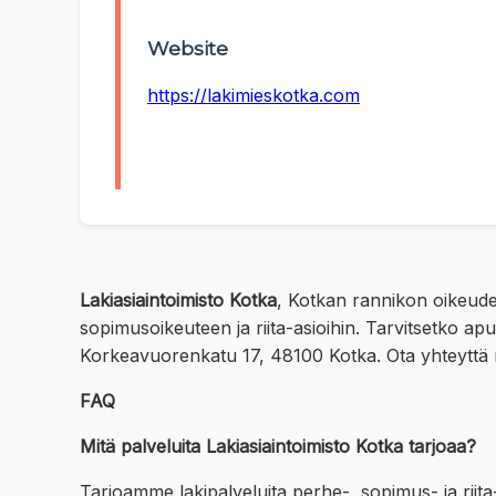
Website
https://lakimieskotka.com
Lakiasiaintoimisto Kotka
, Kotkan rannikon oikeudel
sopimusoikeuteen ja riita-asioihin. Tarvitsetko a
Korkeavuorenkatu 17, 48100 Kotka. Ota yhteyttä 
FAQ
Mitä palveluita Lakiasiaintoimisto Kotka tarjoaa?
Tarjoamme lakipalveluita perhe-, sopimus- ja riita-