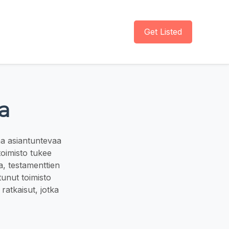
Get Listed
a
aa asiantuntevaa
toimisto tukee
sa, testamenttien
tunut toimisto
ratkaisut, jotka