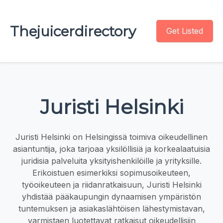
Thejuicerdirectory
Get Listed
Juristi Helsinki
Juristi Helsinki on Helsingissä toimiva oikeudellinen
asiantuntija, joka tarjoaa yksilöllisiä ja korkealaatuisia
juridisia palveluita yksityishenkilöille ja yrityksille.
Erikoistuen esimerkiksi sopimusoikeuteen,
työoikeuteen ja riidanratkaisuun, Juristi Helsinki
yhdistää pääkaupungin dynaamisen ympäristön
tuntemuksen ja asiakaslähtöisen lähestymistavan,
varmistaen luotettavat ratkaisut oikeudellisiin