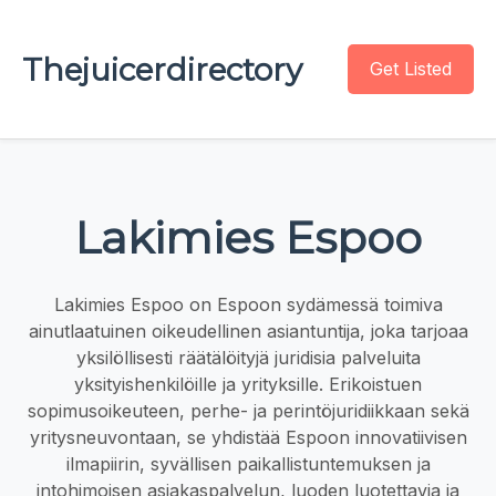
Thejuicerdirectory
Get Listed
Lakimies Espoo
Lakimies Espoo on Espoon sydämessä toimiva
ainutlaatuinen oikeudellinen asiantuntija, joka tarjoaa
yksilöllisesti räätälöityjä juridisia palveluita
yksityishenkilöille ja yrityksille. Erikoistuen
sopimusoikeuteen, perhe- ja perintöjuridiikkaan sekä
yritysneuvontaan, se yhdistää Espoon innovatiivisen
ilmapiirin, syvällisen paikallistuntemuksen ja
intohimoisen asiakaspalvelun, luoden luotettavia ja